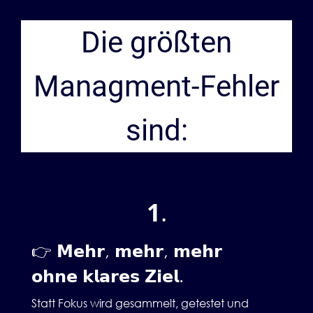
Die größten
Managment-Fehler
sind:
1
.
👉 𝗠𝗲𝗵𝗿, 𝗺𝗲𝗵𝗿, 𝗺𝗲𝗵𝗿
𝗼𝗵𝗻𝗲 𝗸𝗹𝗮𝗿𝗲𝘀 𝗭𝗶𝗲𝗹.
Statt Fokus wird gesammelt, getestet und