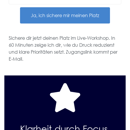
Ja, ich sichere mir meinen Platz
Sichere dir jetzt deinen Platz im Live-Workshop. In
60 Minuten zeige ich dir, wie du Druck reduzierst
und klare Prioritäten setzt. Zugangslink kommt per
E-Mail.
Klarheit durch Focus.