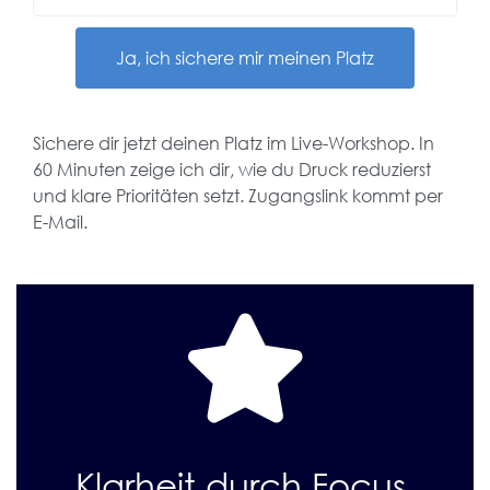
Ja, ich sichere mir meinen Platz
Sichere dir jetzt deinen Platz im Live-Workshop. In
60 Minuten zeige ich dir, wie du Druck reduzierst
und klare Prioritäten setzt. Zugangslink kommt per
E-Mail.
Klarheit durch Focus.