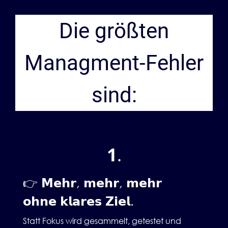
Die größten
Managment-Fehler
sind:
1
.
👉 𝗠𝗲𝗵𝗿, 𝗺𝗲𝗵𝗿, 𝗺𝗲𝗵𝗿
𝗼𝗵𝗻𝗲 𝗸𝗹𝗮𝗿𝗲𝘀 𝗭𝗶𝗲𝗹.
Statt Fokus wird gesammelt, getestet und