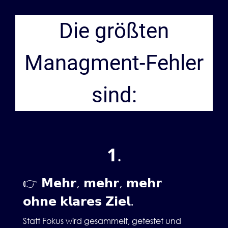
Die größten
Managment-Fehler
sind:
1
.
👉 𝗠𝗲𝗵𝗿, 𝗺𝗲𝗵𝗿, 𝗺𝗲𝗵𝗿
𝗼𝗵𝗻𝗲 𝗸𝗹𝗮𝗿𝗲𝘀 𝗭𝗶𝗲𝗹.
Statt Fokus wird gesammelt, getestet und