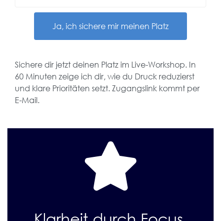
Ja, ich sichere mir meinen Platz
Sichere dir jetzt deinen Platz im Live-Workshop. In
60 Minuten zeige ich dir, wie du Druck reduzierst
und klare Prioritäten setzt. Zugangslink kommt per
E-Mail.
Klarheit durch Focus.